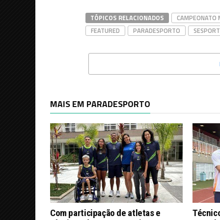
TÓPICOS RELACIONADOS
CAMPEONATO M
FEATURED
PARADESPORTO
SESPORT
MAIS EM PARADESPORTO
Com participação de atletas e
Técnic