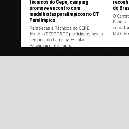
técnicos do Cepe, camping
reconh
promove encontro com
do Bras
medalhistas paralímpicos no CT
O Centr
Paralímpico
Especiai
importa
Paratletas e Técnicos do CEPE
Brasileiro
Joinville/SESPORTE participam, nesta
semana, do Camping Escolar
Paralímpico realizado...