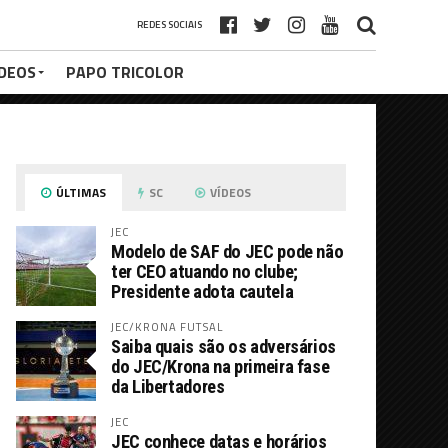
REDES SOCIAIS
ÍDEOS
PAPO TRICOLOR
ÚLTIMAS
SC
VÍDEOS
JEC
Modelo de SAF do JEC pode não
ter CEO atuando no clube;
Presidente adota cautela
JEC/KRONA FUTSAL
Saiba quais são os adversários
do JEC/Krona na primeira fase
da Libertadores
JEC
JEC conhece datas e horários