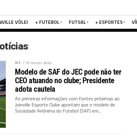
NVILLE VÔLEI
+ FUTEBOL
FUTSAL
+ ESPORTES
V
otícias
JEC
/ 10 meses atrás
Modelo de SAF do JEC pode não ter
CEO atuando no clube; Presidente
adota cautela
As primeiras informações com fontes próximas ao
Joinville Esporte Clube apontam que o modelo de
Sociedade Anônima do Futebol (SAF) em...