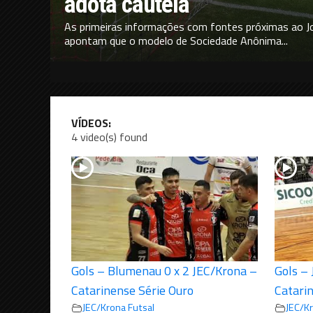
adota cautela
As primeiras informações com fontes próximas ao Joi
apontam que o modelo de Sociedade Anônima...
VÍDEOS:
4 video(s) found
Gols – Blumenau 0 x 2 JEC/Krona –
Gols – 
Catarinense Série Ouro
Catari
JEC/Krona Futsal
JEC/Kr