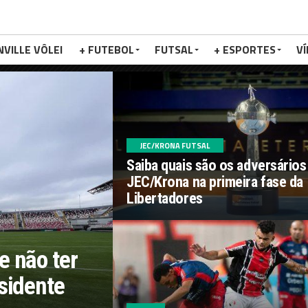
NVILLE VÔLEI
+ FUTEBOL
FUTSAL
+ ESPORTES
V
JEC/KRONA FUTSAL
Saiba quais são os adversários
JEC/Krona na primeira fase da
Libertadores
 não ter
sidente