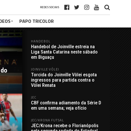
REDES SOCIAIS
ÍDEOS
PAPO TRICOLOR
HANDEBOL
Handebol de Joinville estreia na
Liga Santa Catarina neste sábado
em Biguaçu
 do
JOINVILLE VÔLEI
Torcida do Joinville Vôlei esgota
ingressos para partida contra o
Vôlei Renata
JEC
CBF confirma adiamento da Série D
em uma semana; veja ofício
JEC/KRONA FUTSAL
JEC/Krona recebe o Florianópolis
pela segunda rodada do Estadual