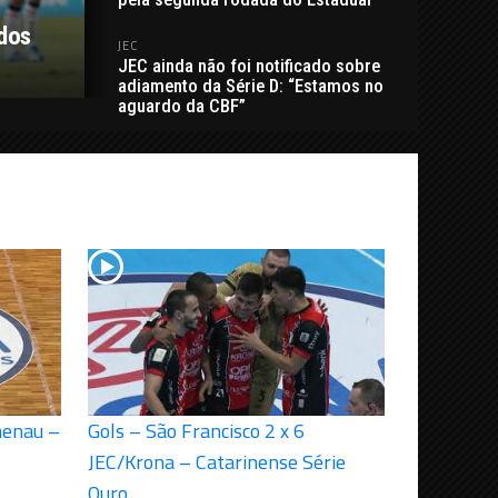
 dos
JEC
JEC ainda não foi notificado sobre
adiamento da Série D: “Estamos no
aguardo da CBF”
menau –
Gols – São Francisco 2 x 6
JEC/Krona – Catarinense Série
Ouro