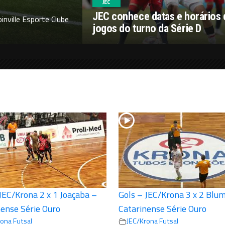
JEC
JEC conhece datas e horários
nville Esporte Clube
jogos do turno da Série D
JEC/Krona 2 x 1 Joaçaba –
Gols – JEC/Krona 3 x 2 Blu
nense Série Ouro
Catarinense Série Ouro
ona Futsal
JEC/Krona Futsal