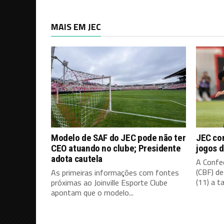
MAIS EM JEC
Modelo de SAF do JEC pode não ter
JEC co
CEO atuando no clube; Presidente
jogos d
adota cautela
A Confed
(CBF) d
As primeiras informações com fontes
(11) a ta
próximas ao Joinville Esporte Clube
apontam que o modelo...