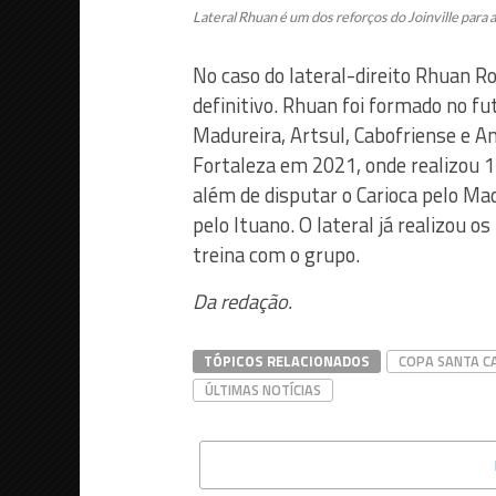
Lateral Rhuan é um dos reforços do Joinville para 
No caso do lateral-direito Rhuan Ro
definitivo. Rhuan foi formado no f
Madureira, Artsul, Cabofriense e A
Fortaleza em 2021, onde realizou 1
além de disputar o Carioca pelo Mad
pelo Ituano. O lateral já realizou o
treina com o grupo.
Da redação.
TÓPICOS RELACIONADOS
COPA SANTA C
ÚLTIMAS NOTÍCIAS