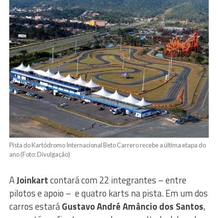
Pista do Kartódromo Internacional Beto Carrero recebe a última etapa do
ano (Foto: Divulgação)
A
Joinkart
contará com 22 integrantes – entre
pilotos e apoio – e quatro karts na pista. Em um dos
carros estará
Gustavo André Amâncio dos Santos
,