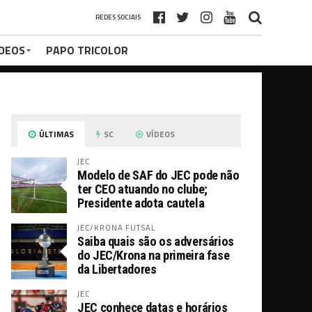
REDES SOCIAIS
ÍDEOS
PAPO TRICOLOR
ÚLTIMAS
SC
VÍDEOS
JEC
Modelo de SAF do JEC pode não
ter CEO atuando no clube;
Presidente adota cautela
JEC/KRONA FUTSAL
Saiba quais são os adversários
do JEC/Krona na primeira fase
da Libertadores
JEC
JEC conhece datas e horários