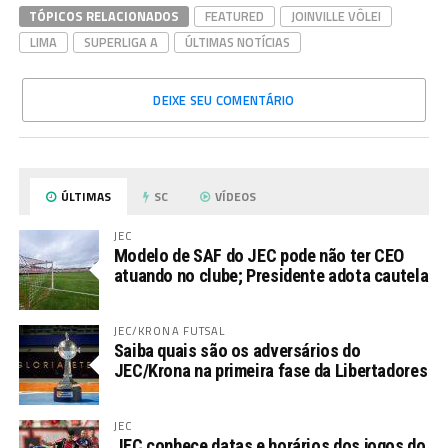
TÓPICOS RELACIONADOS
FEATURED
JOINVILLE VÔLEI
LIMA
SUPERLIGA A
ÚLTIMAS NOTÍCIAS
DEIXE SEU COMENTÁRIO
ÚLTIMAS
SC
VÍDEOS
JEC
Modelo de SAF do JEC pode não ter CEO
atuando no clube; Presidente adota cautela
JEC/KRONA FUTSAL
Saiba quais são os adversários do
JEC/Krona na primeira fase da Libertadores
JEC
JEC conhece datas e horários dos jogos do