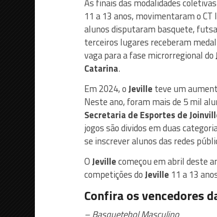
As finais das modalidades coletiva
11 a 13 anos, movimentaram o CT Iv
alunos disputaram basquete, futsal
terceiros lugares receberam medal
vaga para a fase microrregional do
Catarina
.
Em 2024, o
Jeville
teve um aumento 
Neste ano, foram mais de 5 mil alu
Secretaria de Esportes de Joinvill
jogos são dividos em duas categori
se inscrever alunos das redes públi
O
Jeville
começou em abril deste an
competições do
Jeville
11 a 13 anos,
Confira os vencedores d
– Basquetebol Masculino