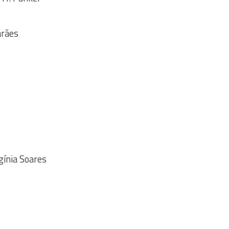
arães
gínia Soares