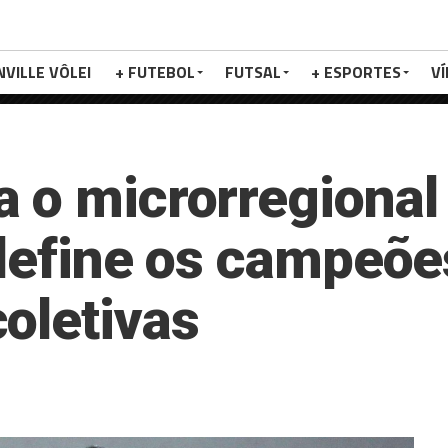
NVILLE VÔLEI
+ FUTEBOL
FUTSAL
+ ESPORTES
V
 o microrregional
 define os campeõe
oletivas