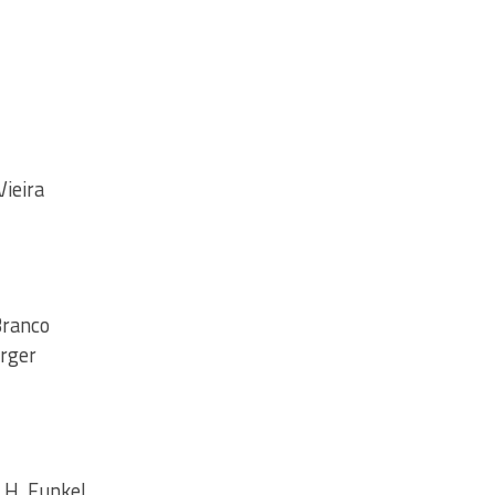
Vieira
Branco
rger
 H. Funkel