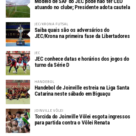
Modelo de SAF do JEC pode não ter CEO
atuando no clube; Presidente adota cautela
JEC/KRONA FUTSAL
Saiba quais são os adversários do
JEC/Krona na primeira fase da Libertadores
JEC
JEC conhece datas e horários dos jogos do
turno da Série D
HANDEBOL
Handebol de Joinville estreia na Liga Santa
Catarina neste sábado em Biguaçu
JOINVILLE VÔLEI
Torcida do Joinville Vôlei esgota ingressos
para partida contra o Vôlei Renata