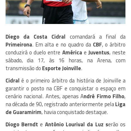
Diego da Costa Cidral
comandará a final da
Primeirona
. Em alta e no quadro da
CBF
, o árbitro
conduzirá o duelo entre
América
e
Juventus
, neste
sábado, dia 17, às 16 horas, na Arena, com
transmissão do
Esporte Joinville
.
Cidral
é o primeiro árbitro da história de Joinville a
garantir o posto na CBF e conquistar o espaço em
cenário nacional. Antes, apenas A
ndré Firmo Filho
,
na década de 90, registrado anteriormente pela
Liga
de Guaramirim
, havia conquistado destaque.
Diogo Berndt
e
Antônio Lourival da Luz s
erão os