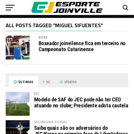
ALL POSTS TAGGED "MIGUEL SIFUENTES"
BOXE
Boxeador joinvilense fica em terceiro no
Campeonato Catarinense
ÚLTIMAS
SC
VÍDEOS
JEC
Modelo de SAF do JEC pode não ter CEO
atuando no clube; Presidente adota cautela
JEC/KRONA FUTSAL
Saiba quais são os adversários do
JEC/Krona na primeira fase da Libertadores