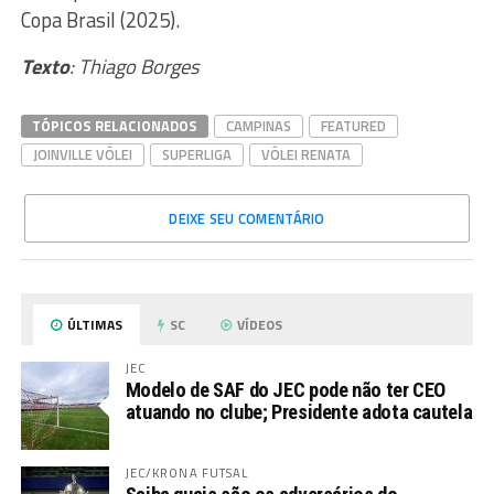
Copa Brasil (2025).
Texto
: Thiago Borges
TÓPICOS RELACIONADOS
CAMPINAS
FEATURED
JOINVILLE VÔLEI
SUPERLIGA
VÔLEI RENATA
DEIXE SEU COMENTÁRIO
ÚLTIMAS
SC
VÍDEOS
JEC
Modelo de SAF do JEC pode não ter CEO
atuando no clube; Presidente adota cautela
JEC/KRONA FUTSAL