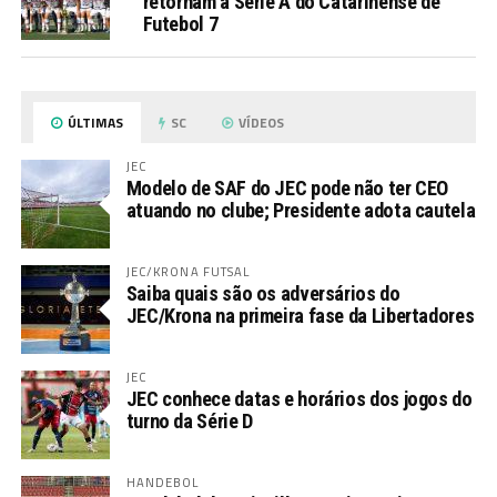
retornam à Série A do Catarinense de
Futebol 7
ÚLTIMAS
SC
VÍDEOS
JEC
Modelo de SAF do JEC pode não ter CEO
atuando no clube; Presidente adota cautela
JEC/KRONA FUTSAL
Saiba quais são os adversários do
JEC/Krona na primeira fase da Libertadores
JEC
JEC conhece datas e horários dos jogos do
turno da Série D
HANDEBOL