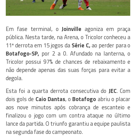
Em fase terminal, o
Joinville
agoniza em praça
pública. Nesta tarde, na Arena, o Tricolor conheceu a
11ª derrota em 15 jogos da
Série C,
ao perder para o
Botafogo-SP,
por 2 a 0. Afundado na lanterna, o
Tricolor possui 97% de chances de rebaixamento e
não depende apenas das suas forças para evitar a
degola.
Esta foi a quarta derrota consecutiva do
JEC
. Com
dois gols de
Caio Dantas
, o
Botafogo
abriu o placar
aos nove minutos após cobrança de escanteio e
finalizou o jogo com um contra ataque no último
lance da partida. O triunfo garantiu a equipe paulista
na segunda fase do campeonato.