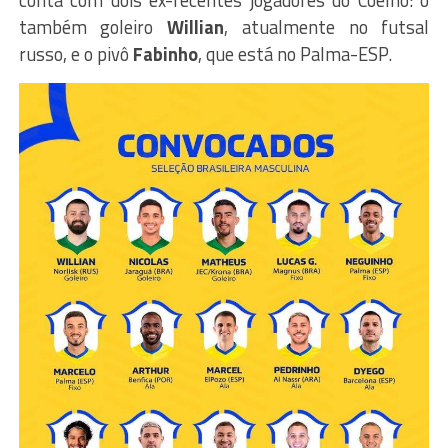
conta com dois ex-recentes jogadores do Coelho: o
também goleiro
Willian
, atualmente no futsal
russo, e o pivô
Fabinho
, que está no Palma-ESP.