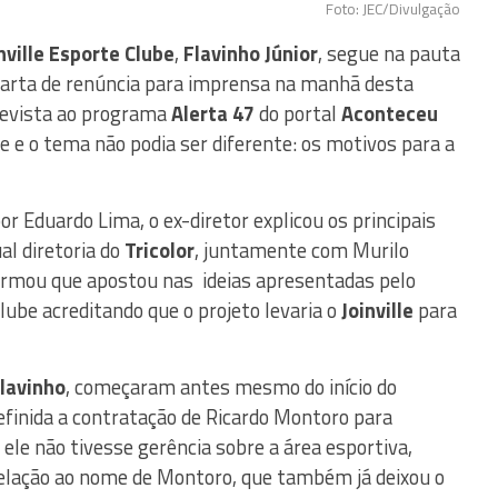
Foto: JEC/Divulgação
nville Esporte Clube
,
Flavinho Júnior
, segue na pauta
r carta de renúncia para imprensa na manhã desta
trevista ao programa
Alerta 47
do portal
Aconteceu
je e o tema não podia ser diferente: os motivos para a
 Eduardo Lima, o ex-diretor explicou os principais
al diretoria do
Tricolor
, juntamente com Murilo
firmou que apostou nas ideias apresentadas pelo
ube acreditando que o projeto levaria o
Joinville
para
lavinho
, começaram antes mesmo do início do
finida a contratação de Ricardo Montoro para
e ele não tivesse gerência sobre a área esportiva,
relação ao nome de Montoro, que também já deixou o