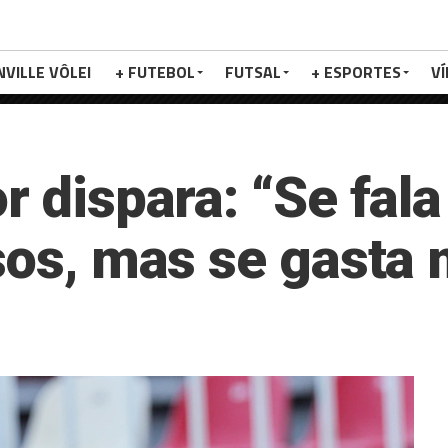
NVILLE VÔLEI
+ FUTEBOL
FUTSAL
+ ESPORTES
V
r dispara: “Se fal
rsos, mas se gasta 