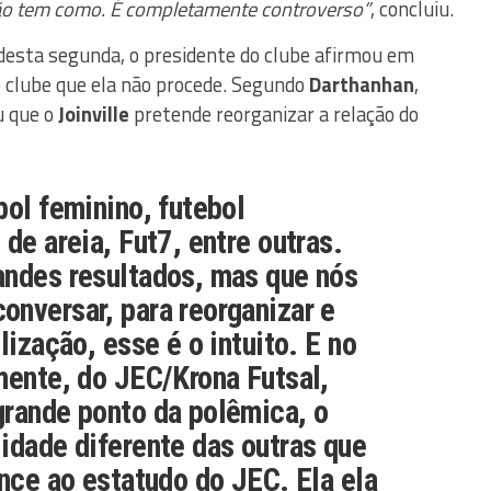
Não tem como. É completamente controverso”
, concluiu.
e desta segunda, o presidente do clube afirmou em
do clube que ela não procede. Segundo
Darthanhan
,
u que o
Joinville
pretende reorganizar a relação do
bol feminino, futebol
de areia, Fut7, entre outras.
andes resultados, mas que nós
nversar, para reorganizar e
lização, esse é o intuito. E no
mente, do JEC/Krona Futsal,
grande ponto da polêmica, o
idade diferente das outras que
ence ao estatudo do JEC. Ela ela