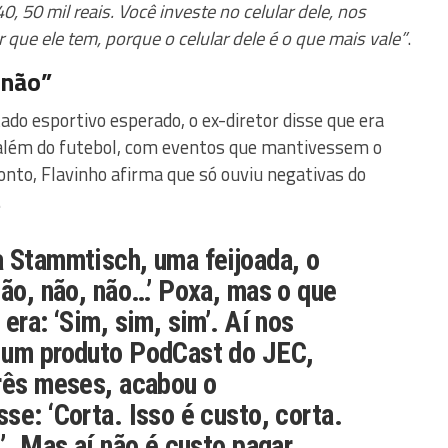
40, 50 mil reais. Você investe no celular dele, nos
 que ele tem, porque o celular dele é o que mais vale”
.
 não”
ado esportivo esperado, o ex-diretor disse que era
a além do futebol, com eventos que mantivessem o
onto, Flavinho afirma que só ouviu negativas do
.
a Stammtisch, uma feijoada, o
não, não, não…’ Poxa, mas o que
era: ‘Sim, sim, sim’. Aí nos
 um produto PodCast do JEC,
rês meses, acabou o
se: ‘Corta. Isso é custo, corta.
a’. Mas aí não é custo pagar