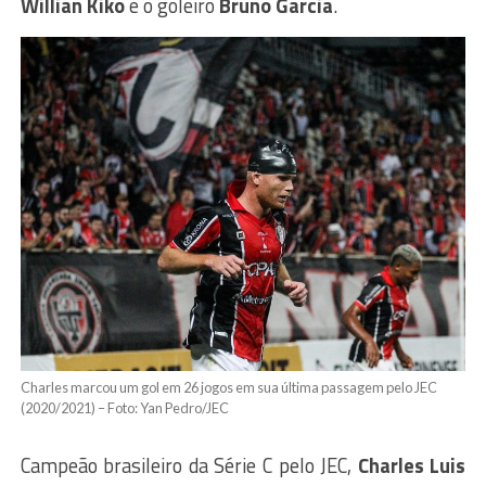
Willian Kiko
e o goleiro
Bruno Garcia
.
Charles marcou um gol em 26 jogos em sua última passagem pelo JEC
(2020/2021) – Foto: Yan Pedro/JEC
Campeão brasileiro da Série C pelo JEC,
Charles Luis