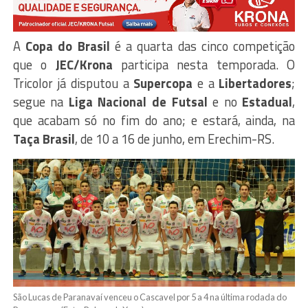
A
Copa do Brasil
é a quarta das cinco competição
que o
JEC/Krona
participa nesta temporada. O
Tricolor já disputou a
Supercopa
e a
Libertadores
;
segue na
Liga Nacional de Futsal
e no
Estadual
,
que acabam só no fim do ano; e estará, ainda, na
Taça Brasil
, de 10 a 16 de junho, em Erechim-RS.
São Lucas de Paranavaí venceu o Cascavel por 5 a 4 na última rodada do