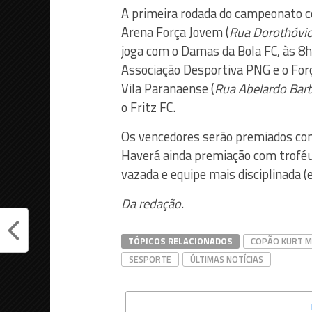
A primeira rodada do campeonato c
Arena Força Jovem (
Rua Dorothóvio
joga com o Damas da Bola FC, às 8
Associação Desportiva PNG e o Forç
Vila Paranaense (
Rua Abelardo Bar
o Fritz FC.
Os vencedores serão premiados com 
Haverá ainda premiação com troféu 
vazada e equipe mais disciplinada (e
Da redação.
TÓPICOS RELACIONADOS
COPÃO KURT M
SESPORTE
ÚLTIMAS NOTÍCIAS