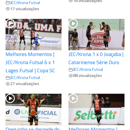
16 visualizações
JEC/Krona Futsal
17 visualizações
Melhores Momentos |
JEC/Krona 1 x 0 Joaçaba |
JEC/Krona Futsal 6 x 1
Catarinense Série Ouro
JEC/Krona Futsal
Lages Futsal | Copa SC
88 visualizações
JEC/Krona Futsal
27 visualizações
Dieguinho se despede do
Melhores Momentos |