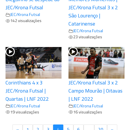
JEC/Krona Futsal
JEC/Krona Futsal 3 x 2
JEC/Krona Futsal
São Lourenço |
142 visualizações
Catarinense
JEC/Krona Futsal
23 visualizações
Corinthians 4 x 3
JEC/Krona Futsal 3 x 2
JEC/Krona Futsal |
Campo Mourão | Oitavas
Quartas | LNF 2022
| LNF 2022
JEC/Krona Futsal
JEC/Krona Futsal
19 visualizações
16 visualizações
«
1
2
3
4
5
6
…
20
»