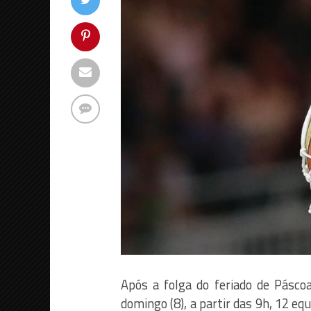
Após a folga do feriado de Pásco
domingo (8), a partir das 9h, 12 eq