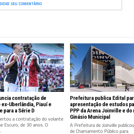
DEIXE SEU COMENTÁRIO
uncia contratação de
Prefeitura publica Edital pa
 ex-Uberlândia, Piauí e
apresentação de estudos pa
 para a Série D
PPP da Arena Joinville e do
Ginásio Municipal
certou a contratação do volante
e Escuro, de 30 anos. O
A Prefeitura de Joinville publicou
.
de Chamamento Público para