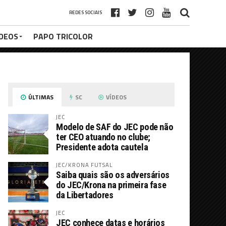
REDES SOCIAIS
ÍDEOS
PAPO TRICOLOR
ÚLTIMAS
SC
VÍDEOS
JEC
Modelo de SAF do JEC pode não
ter CEO atuando no clube;
Presidente adota cautela
JEC/KRONA FUTSAL
Saiba quais são os adversários
do JEC/Krona na primeira fase
da Libertadores
JEC
JEC conhece datas e horários