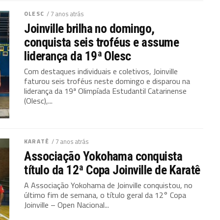
OLESC
/ 7 anos atrás
Joinville brilha no domingo,
conquista seis troféus e assume
liderança da 19ª Olesc
Com destaques individuais e coletivos, Joinville
faturou seis troféus neste domingo e disparou na
liderança da 19ª Olimpíada Estudantil Catarinense
(Olesc),...
KARATÊ
/ 7 anos atrás
Associação Yokohama conquista
título da 12ª Copa Joinville de Karatê
A Associação Yokohama de Joinville conquistou, no
último fim de semana, o título geral da 12° Copa
Joinville – Open Nacional...