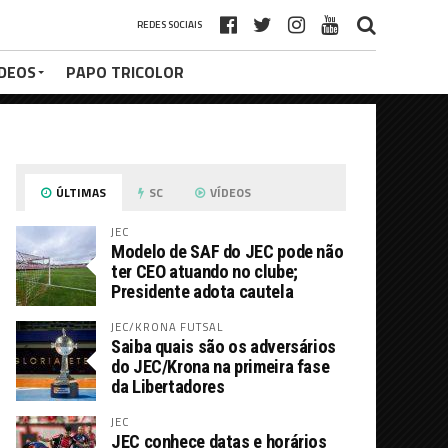
REDES SOCIAIS
ÍDEOS
PAPO TRICOLOR
ÚLTIMAS
SC
VÍDEOS
JEC
Modelo de SAF do JEC pode não
ter CEO atuando no clube;
Presidente adota cautela
JEC/KRONA FUTSAL
Saiba quais são os adversários
do JEC/Krona na primeira fase
da Libertadores
JEC
JEC conhece datas e horários