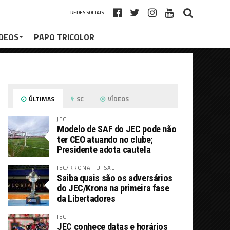
REDES SOCIAIS
ÍDEOS
PAPO TRICOLOR
ÚLTIMAS
SC
VÍDEOS
JEC
Modelo de SAF do JEC pode não
ter CEO atuando no clube;
Presidente adota cautela
JEC/KRONA FUTSAL
Saiba quais são os adversários
do JEC/Krona na primeira fase
da Libertadores
JEC
JEC conhece datas e horários