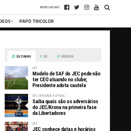
REDES SOCIAIS
ÍDEOS
PAPO TRICOLOR
ÚLTIMAS
SC
VÍDEOS
JEC
Modelo de SAF do JEC pode não
ter CEO atuando no clube;
Presidente adota cautela
JEC/KRONA FUTSAL
Saiba quais são os adversários
do JEC/Krona na primeira fase
da Libertadores
JEC
JEC conhece datas e horários