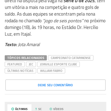
direto na disputa pela vaga na
Série D de 2025
, tem
um vitória a mais na competição e quatro gols de
saldo. As duas equipes se encontram pela nona
rodada no chamado
“jogo de seis pontos”
no próximo
domingo (18), às 19 horas, no Estádio Dr. Hercílio
Luz, em Itajaí.
Texto:
Jota Amaral
TÓPICOS RELACIONADOS
CAMPEONATO CATARINENSE
FEATURED
JEC
JOINVILLE ESPORTE CLUBE
ÚLTIMAS NOTÍCIAS
WILLIAM FABRO
DEIXE SEU COMENTÁRIO
ÚLTIMAS
SC
VÍDEOS