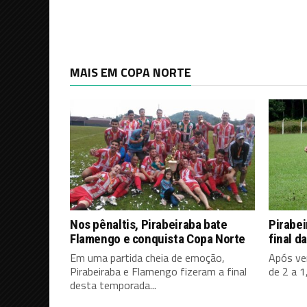
MAIS EM COPA NORTE
Nos pênaltis, Pirabeiraba bate
Pirabe
Flamengo e conquista Copa Norte
final d
Em uma partida cheia de emoção,
Após ven
Pirabeiraba e Flamengo fizeram a final
de 2 a 1,
desta temporada...