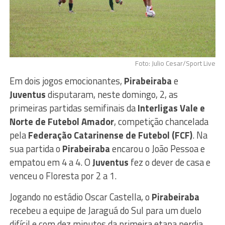
Foto: Julio Cesar/Sport Live
Em dois jogos emocionantes,
Pirabeiraba
e
Juventus
disputaram, neste domingo, 2, as
primeiras partidas semifinais da
Interligas Vale e
Norte de Futebol Amador
, competição chancelada
pela
Federação Catarinense de Futebol (FCF)
. Na
sua partida o
Pirabeiraba
encarou o João Pessoa e
empatou em 4 a 4. O
Juventus
fez o dever de casa e
venceu o Floresta por 2 a 1.
Jogando no estádio Oscar Castella, o
Pirabeiraba
recebeu a equipe de Jaraguá do Sul para um duelo
difícil e com dez minutos da primeira etapa perdia