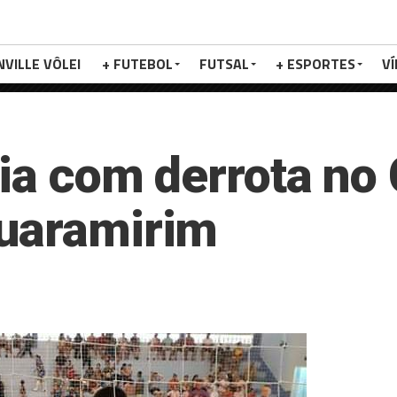
NVILLE VÔLEI
+ FUTEBOL
FUTSAL
+ ESPORTES
V
reia com derrota n
Guaramirim