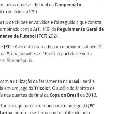
dos pelas quartas de final do
Campeonato
tro de vídeo, o VAR.
artiu de clubes envolvidos e foi seguido o que consta
 combinado com o Art. 149, do
Regulamento Geral de
nense de Futebol (FCF)
2024.
re
JEC
e Avaí está marcado para o próximo sábado (9).
 Arena Joinville, às 16h30. A partida de volta
em Florianópolis.
 com a utilização da ferramenta no
Brasil
, será a
ada em um jogo do
Tricolor
. O auxílio do árbitro de
ís nas quartas de final da
Copa do Brasil
de 2018.
star um equipamento mais barato no jogo do
JEC
tarina
, porém o sistema não foi utilizado pela