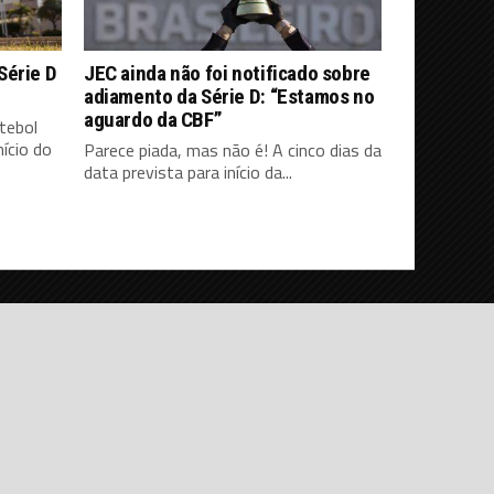
Série D
JEC ainda não foi notificado sobre
adiamento da Série D: “Estamos no
aguardo da CBF”
tebol
ício do
Parece piada, mas não é! A cinco dias da
data prevista para início da...