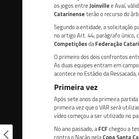
os jogos entre
Joinville
e Avaí, váli
Catarinense
terão o recurso do árbi
Segundo a entidade, a solicitação p
no artigo Art. 44, parágrafo único,
Competições
da
Federação Catari
O primeiro dos dois confrontos ent
As duas equipes entram em campo na
acontece no Estádio da Ressacada, 
Primeira vez
Após sete anos da primeira partida
primeira vez que o VAR será utiliz
vídeo começou a ser utilizado no pa
No ano passado, a
FCF
chegou a te
contra o Nação pela
Copa Santa Ca