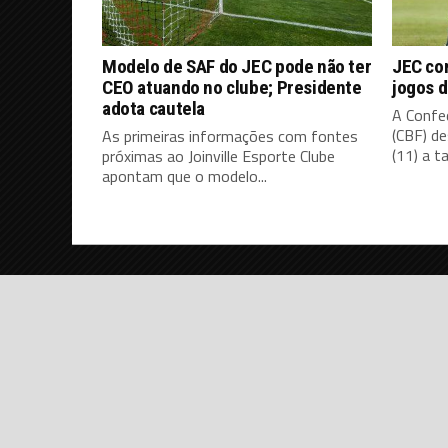
Modelo de SAF do JEC pode não ter
JEC co
CEO atuando no clube; Presidente
jogos d
adota cautela
A Confed
(CBF) d
As primeiras informações com fontes
(11) a ta
próximas ao Joinville Esporte Clube
apontam que o modelo...