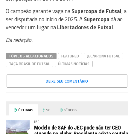
O campeão garante vaga na
Supercopa de Futsal
, a
ser disputada no início de 2025. A
Supercopa
dá ao
vencedor um lugar na
Libertadores de Futsal
.
Da redação
.
TÓPICOS RELACIONADOS
FEATURED
JEC/KRONA FUTSAL
TAÇA BRASIL DE FUTSAL
ÚLTIMAS NOTÍCIAS
DEIXE SEU COMENTÁRIO
ÚLTIMAS
SC
VÍDEOS
JEC
Modelo de SAF do JEC pode não ter CEO
atuando no clube; Presidente adota cautela