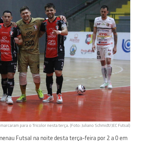
 marcaram para o Tricolor nesta terça. (Foto: Juliano Schmidt/JEC Futsal)
enau Futsal na noite desta terça-feira por 2 a 0 em