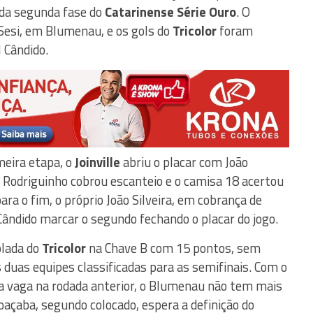
 da segunda fase do
Catarinense Série Ouro
. O
Sesi, em Blumenau, e os gols do
Tricolor
foram
l Cândido.
meira etapa, o
Joinville
abriu o placar com João
al. Rodriguinho cobrou escanteio e o camisa 18 acertou
ara o fim, o próprio João Silveira, em cobrança de
 Cândido marcar o segundo fechando o placar do jogo.
olada do
Tricolor
na Chave B com 15 pontos, sem
s duas equipes classificadas para as semifinais. Com o
 a vaga na rodada anterior, o Blumenau não tem mais
Joaçaba, segundo colocado, espera a definição do