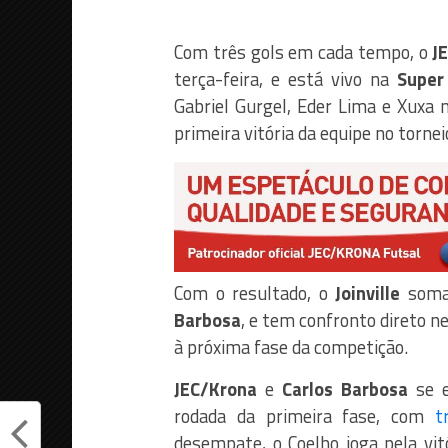
Com três gols em cada tempo, o
J
terça-feira, e está vivo na
Super
Gabriel Gurgel, Eder Lima e Xuxa 
primeira vitória da equipe no torne
Com o resultado, o
Joinville
soma 
Barbosa
, e tem confronto direto ne
à próxima fase da competição.
JEC/Krona
e
Carlos Barbosa
se e
rodada da primeira fase, com
t
desempate, o Coelho joga pela vit