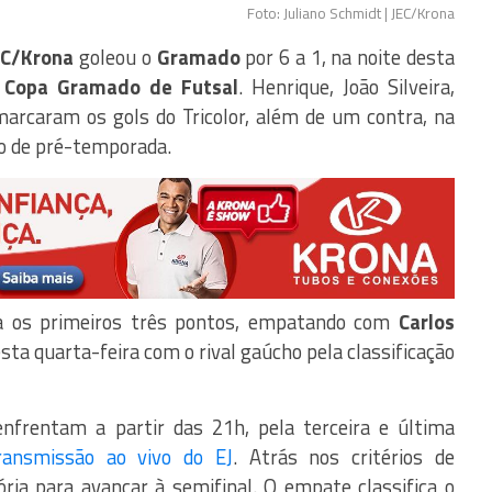
Foto: Juliano Schmidt | JEC/Krona
EC/Krona
goleou o
Gramado
por 6 a 1, na noite desta
 Copa Gramado de Futsal
. Henrique, João Silveira,
marcaram os gols do Tricolor, além de um contra, na
io de pré-temporada.
os primeiros três pontos, empatando com
Carlos
sta quarta-feira com o rival gaúcho pela classificação
nfrentam a partir das 21h, pela terceira e última
ransmissão ao vivo do EJ
. Atrás nos critérios de
ória para avançar à semifinal. O empate classifica o