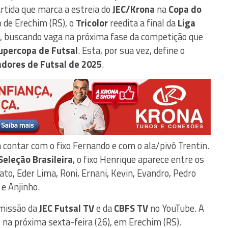
artida que marca a estreia do
JEC/Krona
na
Copa do
o de Erechim (RS), o
Tricolor
reedita a final da
Liga
, buscando vaga na próxima fase da competição que
upercopa de Futsal
. Esta, por sua vez, define o
adores de Futsal de 2025
.
 contar com o fixo Fernando e com o ala/pivô Trentin.
Seleção Brasileira
, o fixo Henrique aparece entre os
to, Eder Lima, Roni, Ernani, Kevin, Evandro, Pedro
 e Anjinho.
smissão da
JEC Futsal TV
e da
CBFS TV
no YouTube. A
 na próxima sexta-feira (26), em Erechim (RS).