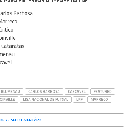
A PARA ENCERRAR A 1ª FASE DA LNF
 Carlos Barbosa
 Marreco
ântico
inville
z Cataratas
lumenau
scavel
BLUMENAU
CARLOS BARBOSA
CASCAVEL
FEATURED
JOINVILLE
LIGA NACIONAL DE FUTSAL
LNF
MARRECO
DEIXE SEU COMENTÁRIO