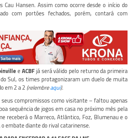
os Cau Hansen. Assim como ocorre desde o início do
tado com portões fechados, porém, contará com
oinville
e
ACBF
já será válido pelo returno da primeira
de do Sul, os times protagonizaram um duelo de muita
do em 2 a 2
(relembre
aqui
)
.
s seus compromissos como visitante – faltou apenas
 boa sequência de jogos em casa no próximo mês pela
ime receberá o Marreco, Atlântico, Foz, Blumenau e o
a o embate diante do rival catarinense.