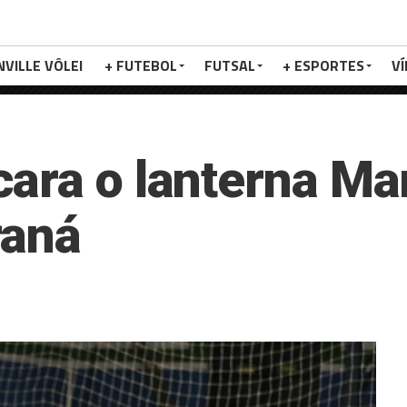
NVILLE VÔLEI
+ FUTEBOL
FUTSAL
+ ESPORTES
V
ara o lanterna Ma
raná