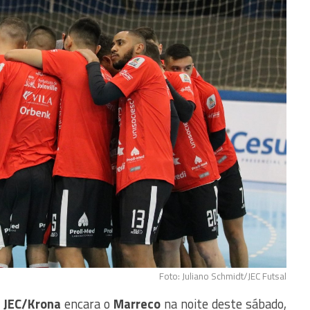
Foto: Juliano Schmidt/JEC Futsal
o
JEC/Krona
encara o
Marreco
na noite deste sábado,