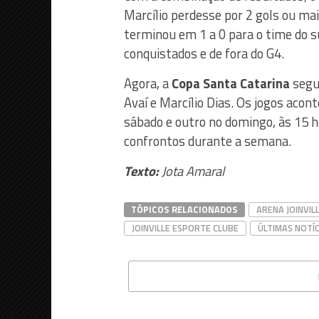
Marcílio perdesse por 2 gols ou mai
terminou em 1 a 0 para o time do s
conquistados e de fora do G4.
Agora, a
Copa Santa Catarina
segue
Avaí e Marcílio Dias. Os jogos aco
sábado e outro no domingo, às 15 h
confrontos durante a semana.
Texto:
Jota Amaral
TÓPICOS RELACIONADOS
ARENA JOINVIL
JOINVILLE ESPORTE CLUBE
ÚLTIMAS NOTÍC