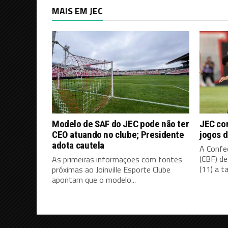
MAIS EM JEC
Modelo de SAF do JEC pode não ter
JEC co
CEO atuando no clube; Presidente
jogos d
adota cautela
A Confed
(CBF) d
As primeiras informações com fontes
(11) a ta
próximas ao Joinville Esporte Clube
apontam que o modelo...