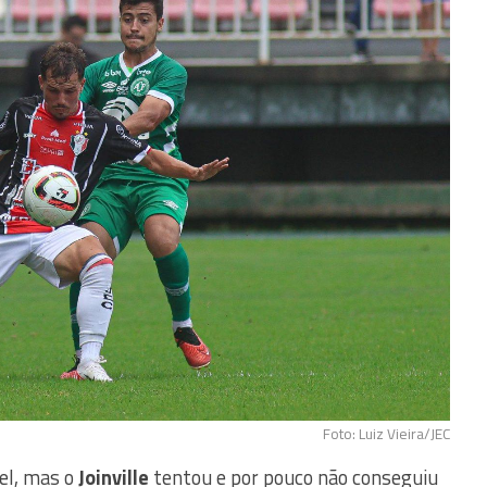
Foto: Luiz Vieira/JEC
vel, mas o
Joinville
tentou e por pouco não conseguiu