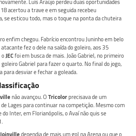
novamente. Luís Araújo perdeu duas oportunidades
 18 acertou a trave e em seguida recebeu
 se esticou todo, mas o toque na ponta da chuteira
ro enfim chegou. Fabrício encontrou Juninho em belo
atacante fez o dele na saída do goleiro, aos 35
, o
JEC
foi em busca de mais. João Gabriel, no primeiro
goleiro Gabriel para fazer o quarto. No final do jogo,
 para desviar e fechar a goleada.
lassificação
ville
não avançou. O
Tricolor
precisava de um
er de Lages para continuar na competição. Mesmo com
do Inter, em Florianópolis, o Avaí não quis se
1.
Joinville
dependia de mais um gol na Arena ou que o