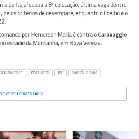
ime de Itajaí ocupa a 8ª colocação, última vaga dentro
l, pelos critérios de desempate, enquanto o Coelho é o
Z2.
comanda por Hemerson Maria é contra o
Caravaggio
h, no estádio da Montanha, em Nova Veneza.
ATARINENSE
FEATURED
JEC
MARCÍLIO DIAS
DEIXE SEU COMENTÁRIO