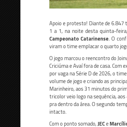
Apoio e protesto! Diante de 6.847 
1 a 1, na noite desta quinta-feir
Campeonato Catarinense
. O con
viram o time emplacar o quarto jogo
O jogo marcou o reencontro do Joinv
Criciúma e Avaí fora de casa. Com 
por vaga na Série D de 2026, o tim
volume de jogo e criando as princip
Marinheiro, aos 31 minutos do pr
tricolor veio logo na sequência, ao
pra dentro da área. O segundo tempo
intacto.
Com o ponto somado,
JEC
e
Marcíli