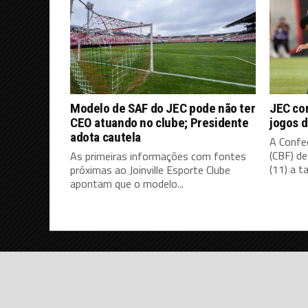
Modelo de SAF do JEC pode não ter
JEC co
CEO atuando no clube; Presidente
jogos d
adota cautela
A Confed
(CBF) d
As primeiras informações com fontes
(11) a ta
próximas ao Joinville Esporte Clube
apontam que o modelo...