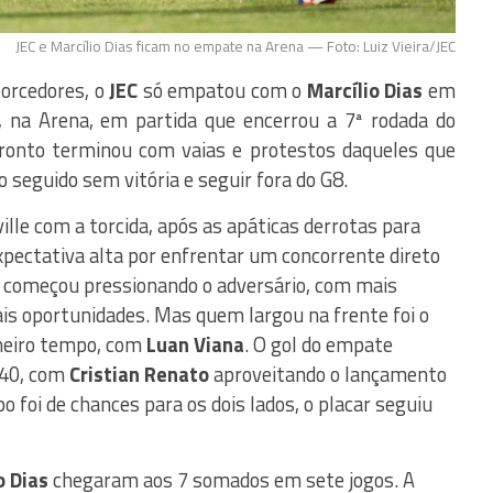
JEC e Marcílio Dias ficam no empate na Arena — Foto: Luiz Vieira/JEC
torcedores, o
JEC
só empatou com o
Marcílio Dias
em
a, na Arena, em partida que encerrou a 7ª rodada do
fronto terminou com vaias e protestos daqueles que
 seguido sem vitória e seguir fora do G8.
ille com a torcida, após as apáticas derrotas para
expectativa alta por enfrentar um concorrente direto
e começou pressionando o adversário, com mais
ais oportunidades. Mas quem largou na frente foi o
imeiro tempo, com
Luan Viana
. O gol do empate
s 40, com
Cristian Renato
aproveitando o lançamento
 foi de chances para os dois lados, o placar seguiu
o Dias
chegaram aos 7 somados em sete jogos. A