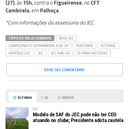
(27)
, às
15h,
contra o
Figueirense
, no
CFT
Cambirela
, em
Palhoça
.
*Com informações da assessoria do JEC.
TÓPICOS RELACIONADOS
BASE JEC
CAMPEONATO CATARINENSE SUB-20
FEATURED
FUTEBOL
HERCÍLIO LUZ
JEC
JEC SUB-20
ÚLTIMAS NOTÍCIAS
DEIXE SEU COMENTÁRIO
ÚLTIMAS
SC
VÍDEOS
JEC
Modelo de SAF do JEC pode não ter CEO
atuando no clube; Presidente adota cautela