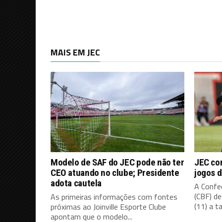
MAIS EM JEC
Modelo de SAF do JEC pode não ter
JEC co
CEO atuando no clube; Presidente
jogos d
adota cautela
A Confed
(CBF) d
As primeiras informações com fontes
(11) a ta
próximas ao Joinville Esporte Clube
apontam que o modelo...