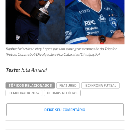
Raphael Martins e Ney Lopes passam a integrar a comissão do Tricolor
(Fotos: Conmebol/Divulgação e Foz Cataratas/Divulgação)
Texto:
Jota Amaral
TÓPICOS RELACIONADOS
FEATURED
JEC/KRONA FUTSAL
TEMPORADA 2024
ÚLTIMAS NOTÍCIAS
DEIXE SEU COMENTÁRIO