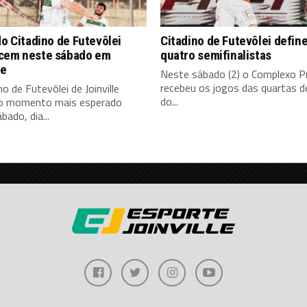
do Citadino de Futevôlei
Citadino de Futevôlei defin
cem neste sábado em
quatro semifinalistas
le
Neste sábado (2) o Complexo P
recebeu os jogos das quartas de
no de Futevôlei de Joinville
do...
o momento mais esperado
bado, dia...