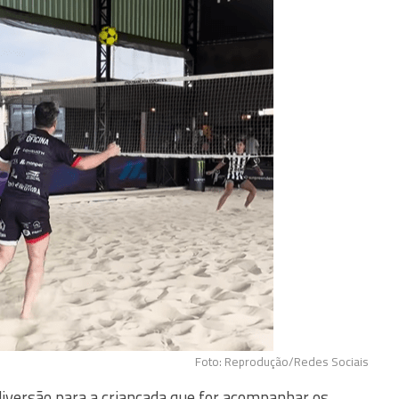
Foto: Reprodução/Redes Sociais
iversão para a criançada que for acompanhar os