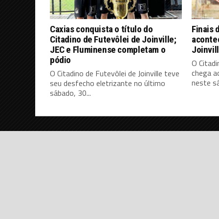
Caxias conquista o título do
Finais 
Citadino de Futevôlei de Joinville;
aconte
JEC e Fluminense completam o
Joinvil
pódio
O Citadi
chega a
O Citadino de Futevôlei de Joinville teve
neste sá
seu desfecho eletrizante no último
sábado, 30...