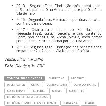
2013 – Segunda Fase. Eliminação após derrota para
o Santos por 1 a 0 na Arena e empate por 0 a 0 na
Vila Belmiro.
2016 – Segunda fase. Eliminação após duas derrotas
por 1 a 0 para o Ceará.
2017 – Quarta fase. Passou por São Raimundo
(segunda fase), Gurupi (terceira) e caiu diante do
Sport, nos pênaltis, na Arena Joinville, após perder
por 2 a 1 em Recife e ganhar por 2 a 1 na Arena.
2018 – Segunda fase. Eliminação nos pênaltis após
empate por 2 a 2 com o Vila Nova em Goiânia.
Texto
: Elton Carvalho
Foto
: Divulgação, CBF
TÓPICOS RELACIONADOS
AMERICANO
ARACRUZ
ATLÉTICO-CE
CEARÁ
COMERCIAL-MS
COPA DO BRASIL
CORINTHIANS
FEATURED
GRÊMIO
GURUPI-TO
HISTÓRIA JEC COPA DO BRASIL
HISTÓRIA JOINVILLE COPA DO BRASIL
ITABAIANA
ITUANO