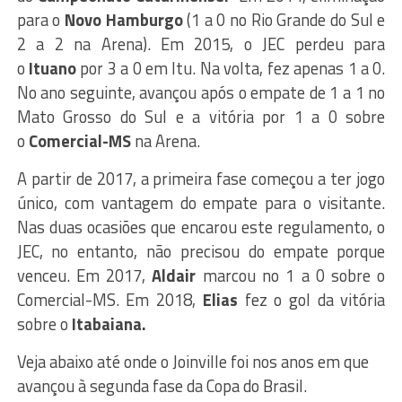
para o
Novo Hamburgo
(1 a 0 no Rio Grande do Sul e
2 a 2 na Arena). Em 2015, o JEC perdeu para
o
Ituano
por 3 a 0 em Itu. Na volta, fez apenas 1 a 0.
No ano seguinte, avançou após o empate de 1 a 1 no
Mato Grosso do Sul e a vitória por 1 a 0 sobre
o
Comercial-MS
na Arena.
A partir de 2017, a primeira fase começou a ter jogo
único, com vantagem do empate para o visitante.
Nas duas ocasiões que encarou este regulamento, o
JEC, no entanto, não precisou do empate porque
venceu. Em 2017,
Aldair
marcou no 1 a 0 sobre o
Comercial-MS. Em 2018,
Elias
fez o gol da vitória
sobre o
Itabaiana.
Veja abaixo até onde o Joinville foi nos anos em que
avançou à segunda fase da Copa do Brasil.