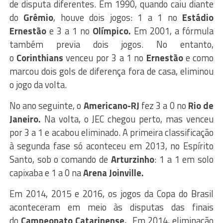
de disputa diferentes. Em 1990, quando caiu diante
do
Grêmio
, houve dois jogos: 1 a 1 no
Estádio
Ernestão
e 3 a 1 no
Olímpico.
Em 2001, a fórmula
também previa dois jogos. No entanto,
o
Corinthians
venceu por 3 a 1 no
Ernestão
e como
marcou dois gols de diferença fora de casa, eliminou
o jogo da volta.
No ano seguinte, o
Americano-RJ
fez 3 a 0 no
Rio de
Janeiro.
Na volta, o JEC chegou perto, mas venceu
por 3 a 1 e acabou eliminado. A primeira classificação
à segunda fase só aconteceu em 2013, no Espírito
Santo, sob o comando de
Arturzinho
: 1 a 1 em solo
capixaba e 1 a 0 na
Arena Joinville.
Em 2014, 2015 e 2016, os jogos da Copa do Brasil
aconteceram em meio às disputas das finais
do
Campeonato Catarinense.
Em 2014, eliminação