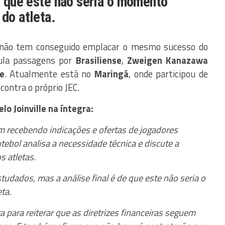
de que este não seria o momento
 do atleta.
não tem conseguido emplacar o mesmo sucesso do
mula passagens por
Brasiliense
,
Zweigen
Kanazawa
e
. Atualmente está no
Maringá
, onde participou de
contra o próprio JEC.
lo Joinville na íntegra:
em recebendo indicações e ofertas de jogadores
tebol analisa a necessidade técnica e discute a
s atletas.
dados, mas a análise final é de que este não seria o
ta.
 para reiterar que as diretrizes financeiras seguem