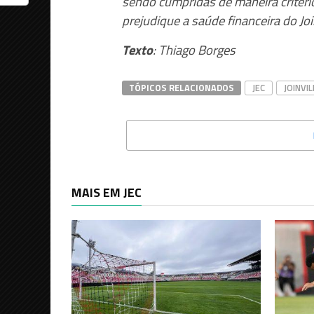
sendo cumpridas de maneira criter
prejudique a saúde financeira do Joi
Texto
: Thiago Borges
TÓPICOS RELACIONADOS
JEC
JOINVIL
MAIS EM JEC