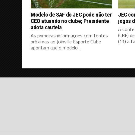
Modelo de SAF do JEC pode não ter
JEC co
CEO atuando no clube; Presidente
jogos d
adota cautela
A Confed
(CBF) d
As primeiras informações com fontes
(11) a ta
próximas ao Joinville Esporte Clube
apontam que o modelo...