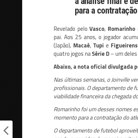
a análise final é 
para a contratação
Revelado pelo
Vasco
,
Romarinho
pai. Aos 25 anos, o jogador acu
(Japão),
Macaé
,
Tupi
e
Figueirens
quatro jogos na
Série D
– um deles 
Abaixo, a nota oficial divulgada pe
Nas últimas semanas, o Joinville v
profissionais. O departamento de fu
viabilidade financeira da chegada do
Romarinho foi um desses nomes estu
momento para a contratação do atle
O departamento de futebol aproveita