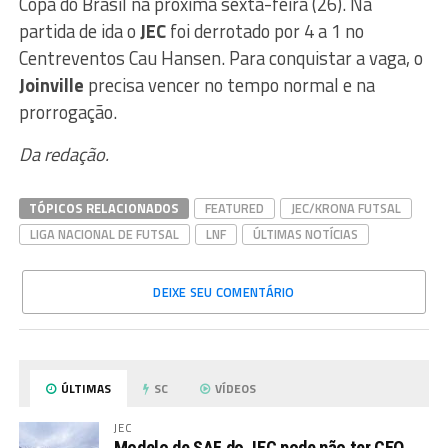
Copa do Brasil na próxima sexta-feira (26). Na
partida de ida o
JEC
foi derrotado por 4 a 1 no
Centreventos Cau Hansen. Para conquistar a vaga, o
Joinville
precisa vencer no tempo normal e na
prorrogação.
Da redação.
TÓPICOS RELACIONADOS
FEATURED
JEC/KRONA FUTSAL
LIGA NACIONAL DE FUTSAL
LNF
ÚLTIMAS NOTÍCIAS
DEIXE SEU COMENTÁRIO
ÚLTIMAS
SC
VÍDEOS
JEC
Modelo de SAF do JEC pode não ter CEO