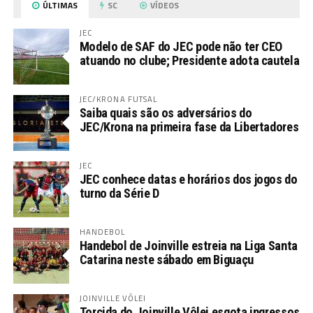
ÚLTIMAS
SC
VÍDEOS
JEC
Modelo de SAF do JEC pode não ter CEO
atuando no clube; Presidente adota cautela
JEC/KRONA FUTSAL
Saiba quais são os adversários do
JEC/Krona na primeira fase da Libertadores
JEC
JEC conhece datas e horários dos jogos do
turno da Série D
HANDEBOL
Handebol de Joinville estreia na Liga Santa
Catarina neste sábado em Biguaçu
JOINVILLE VÔLEI
Torcida do Joinville Vôlei esgota ingressos