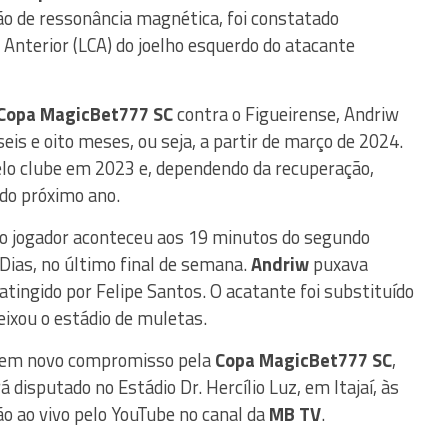
ção de ressonância magnética, foi constatado
nterior (LCA) do joelho esquerdo do atacante
Copa MagicBet777 SC
contra o Figueirense, Andriw
is e oito meses, ou seja, a partir de março de 2024.
elo clube em 2023 e, dependendo da recuperação,
 do próximo ano.
do jogador aconteceu aos 19 minutos do segundo
Dias, no último final de semana.
Andriw
puxava
 atingido por Felipe Santos. O acatante foi substituído
deixou o estádio de muletas.
em novo compromisso pela
Copa MagicBet777 SC
,
á disputado no Estádio Dr. Hercílio Luz, em Itajaí, às
o ao vivo pelo YouTube no canal da
MB TV
.