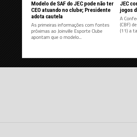
Modelo de SAF do JEC pode não ter
JEC co
CEO atuando no clube; Presidente
jogos d
adota cautela
A Confed
(CBF) d
As primeiras informações com fontes
(11) a ta
próximas ao Joinville Esporte Clube
apontam que o modelo...