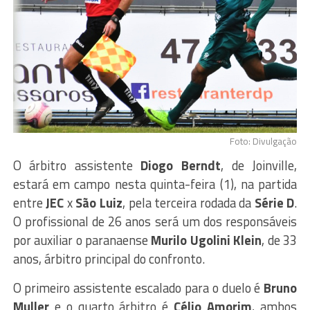
Foto: Divulgação
O árbitro assistente
Diogo Berndt
, de Joinville,
estará em campo nesta quinta-feira (1), na partida
entre
JEC
x
São Luiz
, pela terceira rodada da
Série D
.
O profissional de 26 anos será um dos responsáveis
por auxiliar o paranaense
Murilo Ugolini Klein
, de 33
anos, árbitro principal do confronto.
O primeiro assistente escalado para o duelo é
Bruno
Muller
e o quarto árbitro é
Célio Amorim
, ambos