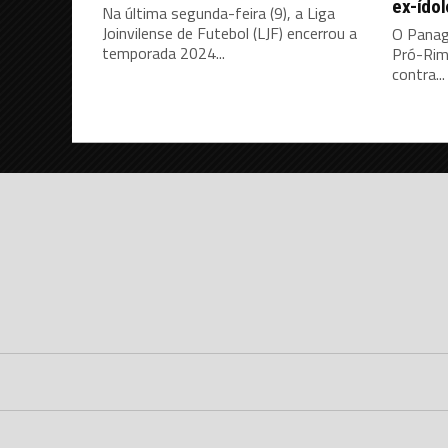
ex-ídol
Na última segunda-feira (9), a Liga
Joinvilense de Futebol (LJF) encerrou a
O Panag
temporada 2024...
Pró-Rim
contra...