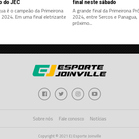
o do JEC
final neste sábado
ua é o campeão da Primeirona
A grande final da Primeirona P
 2024. Em uma final eletrizante
2024, entre Sercos e Panagua, 
próximo...
Sobre nós
Fale conosco
Notícias
Copyright © 2021 EJ Esporte Joinville