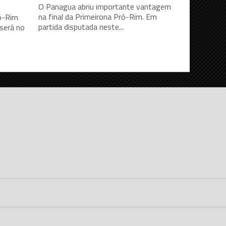
O Panagua abriu importante vantagem
na final da Primeirona Pró-Rim. Em
ró-Rim
partida disputada neste...
será no