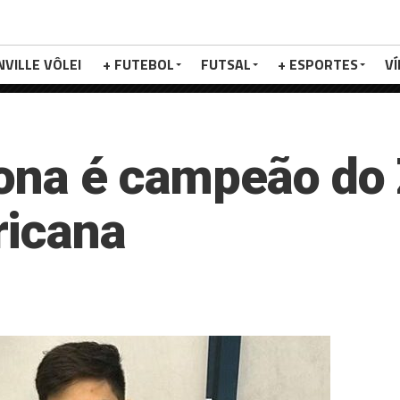
NVILLE VÔLEI
+ FUTEBOL
FUTSAL
+ ESPORTES
V
ona é campeão do 
ricana