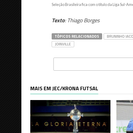
Seleção Brasileira fica com o título da Liga Sul-A
Texto
: Thiago Borges
TÓPICOS RELACIONADOS
BRUNINHO IAC
JOINVILLE
MAIS EM JEC/KRONA FUTSAL